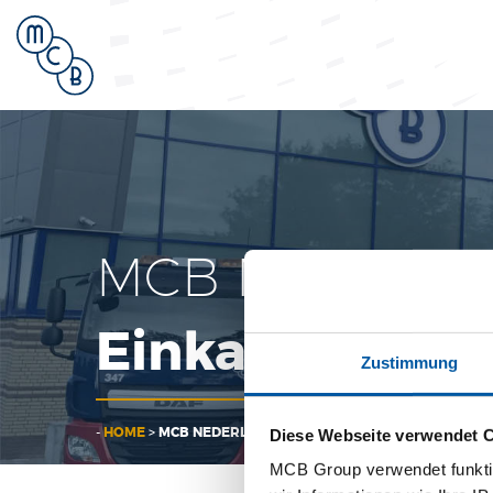
MCB Nederland 
Einkaufsbedi
Zustimmung
-
HOME
>
MCB NEDERLAND B.V. – ALLGEMEINE EINKAUFS
Diese Webseite verwendet 
MCB Group verwendet funktio