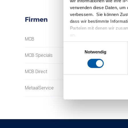
wir Informationen wie Ihre IP
verwenden diese Daten, um d
verbessern. Sie können Zusti
Firmen
dass wir bestimmte Informat
Parteien mit denen wir zusam
an.
MCB
Testas
Einwilligungsauswahl
Notwendig
MCB Specials
TSmétaux
MCB Direct
MetaalService