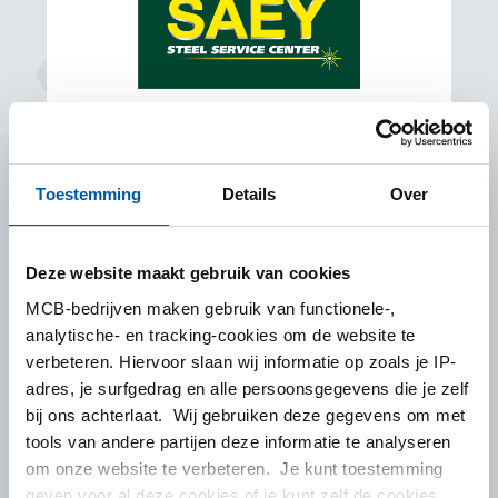
SAEY
SAEY is een toonaangevende Belgische
Toestemming
Details
Over
,
groothandel in staalproducten, meer specifiek
buizen, platen en staafstaal, en bedient de
Deze website maakt gebruik van cookies
e
Belgische, Franse en Nederlandse markt met
MCB-bedrijven maken gebruik van functionele-,
een standaard voorraad van meer dan 10.000
analytische- en tracking-cookies om de website te
referenties.
verbeteren. Hiervoor slaan wij informatie op zoals je IP-
adres, je surfgedrag en alle persoonsgegevens die je zelf
bij ons achterlaat. Wij gebruiken deze gegevens om met
tools van andere partijen deze informatie te analyseren
om onze website te verbeteren. Je kunt toestemming
geven voor al deze cookies of je kunt zelf de cookies