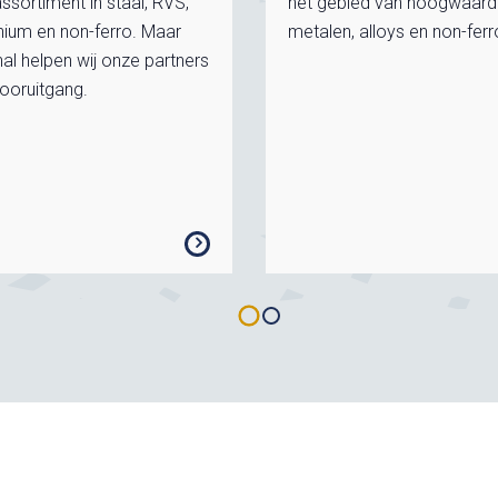
ssortiment in staal, RVS,
het gebied van hoogwaard
nium en non-ferro. Maar
metalen, alloys en non-ferr
al helpen wij onze partners
ooruitgang.