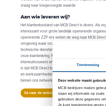
vraag naar toegevoegde waarde.
Aan wie leveren wij?
Het klantenbestand van MCB Direct is divers. Als regi
interessant voor grote landelijk opererende organis
opererende ZZP-ers weten de weg naar MCB Direct te 
omgeving waar onze klanten hun vragen kunnen nee
technische diensten, constructiebouwers en verspa
onze klantenkring. Maar ook minder voor de hand li
interieurbouwers en zelfs kunstenaars zijn al jaren 
Toestemming
is dat MCB Direct behalve een leveranciersrol ook 
en werkzaamheden van onze klanten kennen, fungeren
binnen ons netwerk klanten, disciplines en opdrachte
Deze website maakt gebruik
MCB-bedrijven maken gebruik 
Ga naar de website
slaan wij informatie op zoals
gebruiken deze gegevens om 
Je kunt toestemming geven voo