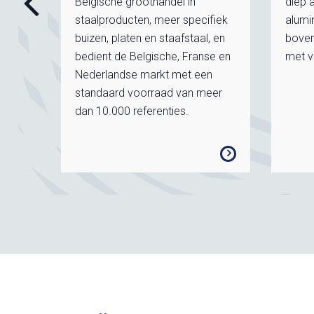
Belgische groothandel in
diep a
an TS
staalproducten, meer specifiek
alumi
rgen
buizen, platen en staafstaal, en
boven
en
bedient de Belgische, Franse en
met v
Nederlandse markt met een
standaard voorraad van meer
dan 10.000 referenties.