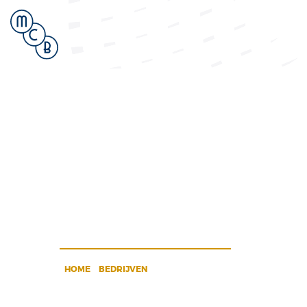
Direct
MCB
-
HOME
>
BEDRIJVEN
>
MCB DIRECT