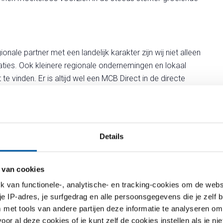
onale partner met een landelijk karakter zijn wij niet alleen
aties. Ook kleinere regionale ondernemingen en lokaal
vinden. Er is altijd wel een MCB Direct in de directe
rleggen. Machinefabrieken, apparatenbouwers, scholen,
ners vertegenwoordigen een belangrijke groep binnen
ggende partijen zoals tentoonstellingsbouwers,
gewaardeerde relaties van MCB Direct. Een belangrijk detail
Details
een spilfunctie vervult. Omdat we de markt, de behoeften
 wij daar waar nodig als intermediair en brengen wij
n bij elkaar.
 van cookies
van functionele-, analytische- en tracking-cookies om de websi
 je IP-adres, je surfgedrag en alle persoonsgegevens die je zelf b
met tools van andere partijen deze informatie te analyseren om
r al deze cookies of je kunt zelf de cookies instellen als je niet