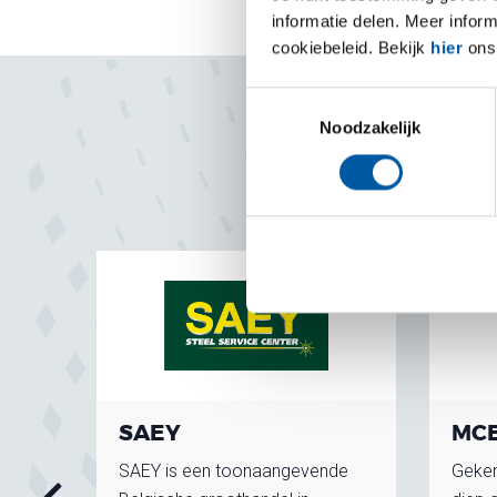
informatie delen. Meer infor
cookiebeleid. Bekijk
hier
ons 
Toestemmingsselectie
Noodzakelijk
SAEY
MC
iciënt
SAEY is een toonaangevende
Geken