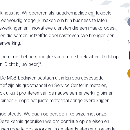
industrie. Wij opereren als laagdrempelige en flexibele
o eenvoudig mogelijk maken om hun business te laten
bewerkingen en innovatieve diensten die een maakproces
en die samen hetzelfde doel nastreven. We brengen een
menwerking.
cern met het persoonlijke van om de hoek zitten. Dicht op
 Dicht bij uw bedrijf.
 De MCB-bedrijven bestaan uit in Europa gevestigde
ief zijn als groothandel en Service Center in metalen,
 Ook u kunt profiteren van de nauwe samenwerking binnen
innen Europa het juiste materiaal aangeleverd krijgen.
n nog steeds. We gaan op persoonlijke wijze met onze
. Deze kennis gebruiken we om continue op de eisen en
nnen moeiteloos voorzien in de steeds sterker groeiende