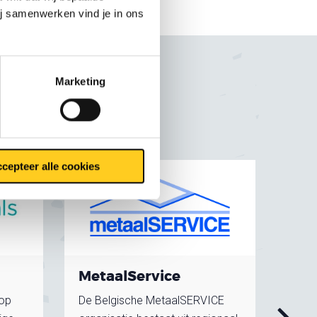
ij samenwerken vind je in ons
n
Marketing
cepteer alle cookies
MetaalService
Tes
 op
De Belgische MetaalSERVICE
Testa