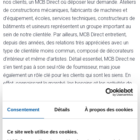
nos clients, un MCB Direct où déposer leur demande. Ateliers
de constructions mécaniques, fabricants de machines et
d’équipement, écoles, services techniques, constructeurs de
bâtiments et usineurs représentent un groupe important au
sein de notre clientèle. Par ailleurs, MCB Direct entretient,
depuis des années, des relations très appréciées avec un
type de clientèle moins commun, composé de décorateurs
d’intérieur et même d’artistes. Détail essentiel, MCB Direct ne
s’en tient pas à son seul rôle de fournisseur, mais joue
également un rôle clé pour les clients qui sont les siens. En
effet, connaissant le marché, les besoins et les activités de
nos clients, nous savons fonctionner, partout où nécessaire,
comme intermédiaire et mettre en relation, dans le cadre de
notre réseau, clients, disciplines et commandes les uns avec
Consentement
Détails
À propos des cookies
les autres.
Ce site web utilise des cookies.
Rendez-vous sur le site web