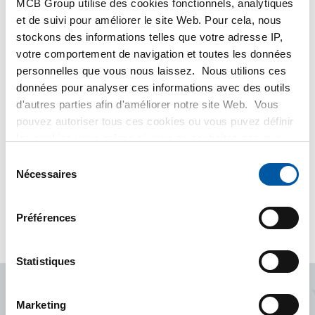
MCB Group utilise des cookies fonctionnels, analytiques
et de suivi pour améliorer le site Web. Pour cela, nous
Partager
stockons des informations telles que votre adresse IP,
votre comportement de navigation et toutes les données
personnelles que vous nous laissez. Nous utilions ces
données pour analyser ces informations avec des outils
En savoir plus
d'autres parties afin d'améliorer notre site Web. Vous
pouvez autoriser tous ces cookies ou vous puvez définir
les cookies vous-même si vous ne souhaitez pas que
nous partagions certaines informations. Vous trouverez
Sélection
plus d'informations sur les cookies que nous conservons
Nécessaires
du
et les parties avec lesquelles nous travaillons dans notre
consentement
Rendez-vous sur le site web
règlement en matière de cookies. Consultez notre
Préférences
règlement
ici
.
Statistiques
entreprises
D'autres
Marketing