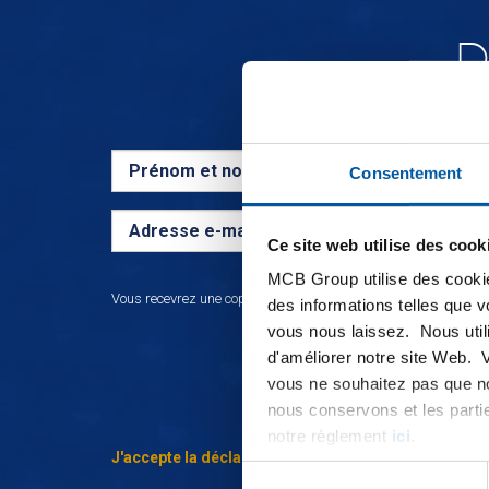
D
Consentement
Ce site web utilise des cook
MCB Group utilise des cookie
Vous recevrez une copie de notre bilan annuel à cette adresse 
des informations telles que 
vous nous laissez. Nous util
d'améliorer notre site Web. 
vous ne souhaitez pas que no
nous conservons et les parti
notre règlement
ici
.
J'accepte la déclaration de confidentialité
.
Sélection