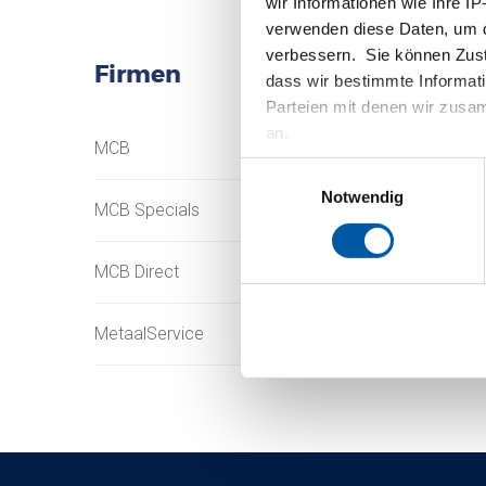
wir Informationen wie Ihre IP
verwenden diese Daten, um d
verbessern. Sie können Zusti
Firmen
dass wir bestimmte Informat
Parteien mit denen wir zusam
an.
MCB
Testas
Einwilligungsauswahl
Notwendig
MCB Specials
TSmétaux
MCB Direct
MetaalService