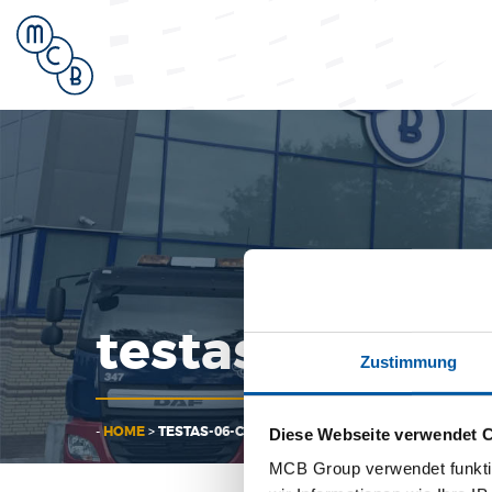
testas-06-corr
Zustimmung
-
HOME
>
TESTAS-06-CORR
Diese Webseite verwendet 
MCB Group verwendet funktio