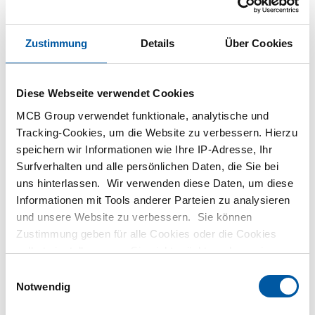
Zustimmung
Details
Über Cookies
Diese Webseite verwendet Cookies
MCB Group verwendet funktionale, analytische und
Tracking-Cookies, um die Website zu verbessern. Hierzu
speichern wir Informationen wie Ihre IP-Adresse, Ihr
Surfverhalten und alle persönlichen Daten, die Sie bei
uns hinterlassen. Wir verwenden diese Daten, um diese
24 JUL 2017
Informationen mit Tools anderer Parteien zu analysieren
“Kunden können schon in naher Zukunft im
und unsere Website zu verbessern. Sie können
Webshop Stabstahl nach Maß bestellen.
Zustimmung geben für alle Cookies oder die Cookies
Telefonisch bestellen ist auch möglich …”
selbst einstellen, wenn Sie nicht möchten, dass wir
bestimmte Informationen weitergeben. Weitere
Einwilligungsauswahl
Informationen zu den von uns gespeicherten Cookies und
Notwendig
den Parteien mit denen wir zusammenarbeiten, finden