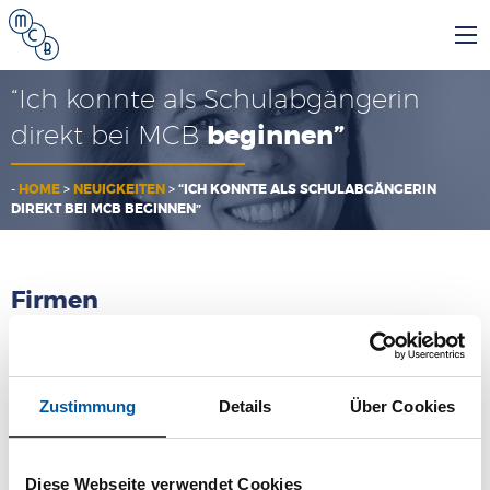
“Ich konnte als Schulabgängerin
direkt bei MCB
beginnen”
-
HOME
>
NEUIGKEITEN
>
“ICH KONNTE ALS SCHULABGÄNGERIN
DIREKT BEI MCB BEGINNEN”
Firmen
MCB
Zustimmung
Details
Über Cookies
MCB Specials
Diese Webseite verwendet Cookies