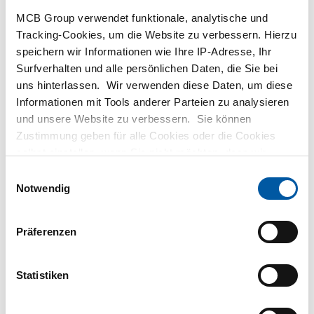
MCB Direct
MCB Group verwendet funktionale, analytische und
Tracking-Cookies, um die Website zu verbessern. Hierzu
MetaalService
speichern wir Informationen wie Ihre IP-Adresse, Ihr
Surfverhalten und alle persönlichen Daten, die Sie bei
uns hinterlassen. Wir verwenden diese Daten, um diese
Informationen mit Tools anderer Parteien zu analysieren
und unsere Website zu verbessern. Sie können
Zustimmung geben für alle Cookies oder die Cookies
Testas
selbst einstellen, wenn Sie nicht möchten, dass wir
bestimmte Informationen weitergeben. Weitere
Einwilligungsauswahl
TSmétaux
Informationen zu den von uns gespeicherten Cookies und
Notwendig
den Parteien mit denen wir zusammenarbeiten, finden
Sie in unserer Cookie-Richtlinie. Sehen Sie sich
hier
Präferenzen
unsere Richtlinien an.
Statistiken