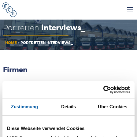
Portretten
interviews_
-
HOME
>
PORTRETTEN INTERVIEWS_
Firmen
MCB
Zustimmung
Details
Über Cookies
MCB Specials
MCB Direct
Diese Webseite verwendet Cookies