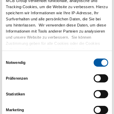
MCB Group verwendet funktionale, analytische und
MetaalService
Tracking-Cookies, um die Website zu verbessern. Hierzu
speichern wir Informationen wie Ihre IP-Adresse, Ihr
Surfverhalten und alle persönlichen Daten, die Sie bei
uns hinterlassen. Wir verwenden diese Daten, um diese
Informationen mit Tools anderer Parteien zu analysieren
und unsere Website zu verbessern. Sie können
Testas
Zustimmung geben für alle Cookies oder die Cookies
selbst einstellen, wenn Sie nicht möchten, dass wir
TSmétaux
bestimmte Informationen weitergeben. Weitere
Einwilligungsauswahl
Informationen zu den von uns gespeicherten Cookies und
Notwendig
den Parteien mit denen wir zusammenarbeiten, finden
Sie in unserer Cookie-Richtlinie. Sehen Sie sich
hier
Präferenzen
unsere Richtlinien an.
Statistiken
Marketing