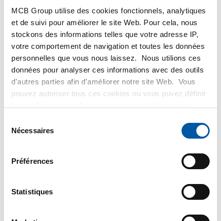
MetaalService
MCB Group utilise des cookies fonctionnels, analytiques
et de suivi pour améliorer le site Web. Pour cela, nous
stockons des informations telles que votre adresse IP,
votre comportement de navigation et toutes les données
personnelles que vous nous laissez. Nous utilions ces
données pour analyser ces informations avec des outils
Testas
d'autres parties afin d'améliorer notre site Web. Vous
pouvez autoriser tous ces cookies ou vous puvez définir
les cookies vous-même si vous ne souhaitez pas que
TSmétaux
nous partagions certaines informations. Vous trouverez
Sélection
plus d'informations sur les cookies que nous conservons
Nécessaires
du
et les parties avec lesquelles nous travaillons dans notre
consentement
règlement en matière de cookies. Consultez notre
Préférences
règlement
ici
.
Statistiques