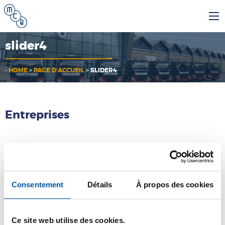
slider4
-
HOME
>
PAGE D’ACCUEIL
>
SLIDER4
Entreprises
MCB
MCB Specials
Consentement
Détails
À propos des cookies
MCB Direct
Ce site web utilise des cookies.