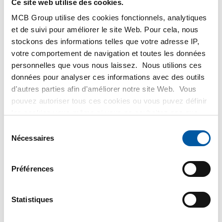
Ce site web utilise des cookies.
MCB Group utilise des cookies fonctionnels, analytiques
MetaalService
et de suivi pour améliorer le site Web. Pour cela, nous
stockons des informations telles que votre adresse IP,
votre comportement de navigation et toutes les données
personnelles que vous nous laissez. Nous utilions ces
données pour analyser ces informations avec des outils
d'autres parties afin d'améliorer notre site Web. Vous
Testas
pouvez autoriser tous ces cookies ou vous puvez définir
les cookies vous-même si vous ne souhaitez pas que
TSmétaux
nous partagions certaines informations. Vous trouverez
Sélection
plus d'informations sur les cookies que nous conservons
Nécessaires
du
et les parties avec lesquelles nous travaillons dans notre
consentement
règlement en matière de cookies. Consultez notre
Préférences
règlement
ici
.
Statistiques