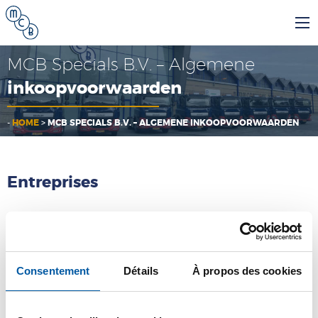
MCB Specials B.V. – Algemene
inkoopvoorwaarden
-
HOME
>
MCB SPECIALS B.V. – ALGEMENE INKOOPVOORWAARDEN
Entreprises
MCB
MCB Specials
Consentement
Détails
À propos des cookies
MCB Direct