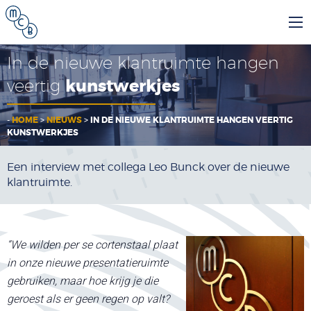
In de nieuwe klantruimte hangen
veertig
kunstwerkjes
-
HOME
>
NIEUWS
>
IN DE NIEUWE KLANTRUIMTE HANGEN VEERTIG
KUNSTWERKJES
Een interview met collega Leo Bunck over de nieuwe
klantruimte.
“We wilden per se cortenstaal plaat
in onze nieuwe presentatieruimte
gebruiken, maar hoe krijg je die
geroest als er geen regen op valt?