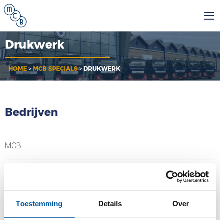
Drukwerk
-
HOME
>
MCB SPECIALS
>
DRUKWERK
Bedrijven
MCB
MCB Specials
MCB Direct
Toestemming
Details
Over