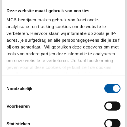
MetaalService
Deze website maakt gebruik van cookies
MCB-bedrijven maken gebruik van functionele-,
analytische- en tracking-cookies om de website te
verbeteren. Hiervoor slaan wij informatie op zoals je IP-
adres, je surfgedrag en alle persoonsgegevens die je zelf
Testas
bij ons achterlaat. Wij gebruiken deze gegevens om met
tools van andere partijen deze informatie te analyseren
om onze website te verbeteren. Je kunt toestemming
TS Métaux
geven voor al deze cookies of je kunt zelf de cookies
instellen als je niet wilt dat wij bepaalde informatie delen.
SAEY
Meer informatie over de cookies die wij bijhouden en de
Toestemmingsselectie
partijen waarmee wij samenwerken vind je in ons
Noodzakelijk
cookiebeleid. Bekijk
hier
ons beleid
Voorkeuren
Contact opnemen?
Statistieken