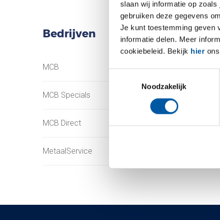
slaan wij informatie op zoals
gebruiken deze gegevens om 
Je kunt toestemming geven voo
Bedrijven
informatie delen. Meer infor
cookiebeleid. Bekijk
hier
ons 
MCB
Testas
Toestemmingsselectie
Noodzakelijk
MCB Specials
TS Métaux
MCB Direct
SAEY
MetaalService