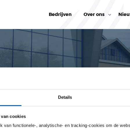
Bedrijven
Over ons
Nie
vorst
Details
 ERG LEERZAAM, NIET ALLEEN VOOR MIJ.”
>
MARCEL HOOGERVORST
 van cookies
van functionele-, analytische- en tracking-cookies om de websi