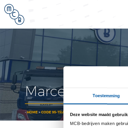
Hooger
Marcel
Toestemming
-
HOME
>
CODE 95-TRAINING: “DE LEEFSTIJL-MODULE WAS
Deze website maakt gebruik
MCB-bedrijven maken gebruik 