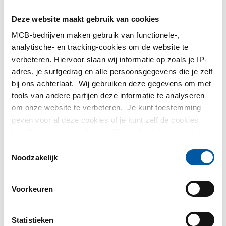
MetaalService
Deze website maakt gebruik van cookies
MCB-bedrijven maken gebruik van functionele-,
analytische- en tracking-cookies om de website te
verbeteren. Hiervoor slaan wij informatie op zoals je IP-
adres, je surfgedrag en alle persoonsgegevens die je zelf
Testas
bij ons achterlaat. Wij gebruiken deze gegevens om met
tools van andere partijen deze informatie te analyseren
om onze website te verbeteren. Je kunt toestemming
TS Métaux
geven voor al deze cookies of je kunt zelf de cookies
instellen als je niet wilt dat wij bepaalde informatie delen.
SAEY
Meer informatie over de cookies die wij bijhouden en de
Toestemmingsselectie
partijen waarmee wij samenwerken vind je in ons
Noodzakelijk
cookiebeleid. Bekijk
hier
ons beleid
Voorkeuren
Contact opnemen?
Statistieken