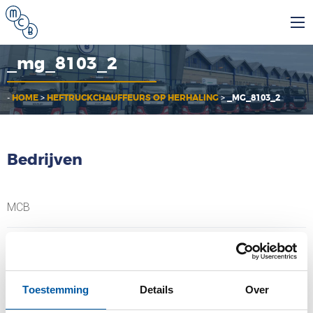
_mg_8103_2
-
HOME
>
HEFTRUCKCHAUFFEURS OP HERHALING
>
_MG_8103_2
Bedrijven
MCB
MCB Specials
MCB Direct
Toestemming
Details
Over