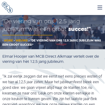
“De viering van ons 12,5 jarig
jubileum was een groot
succes!”
-
HOME
>
NIEUWS
>
“DE VIERING VAN ONS 12,5 JARIG JUBILEUM WAS
EEN GROOT SUCCES!”
Elmar Hooijer van MCB Direct Alkmaar vertelt over de
viering van het 12,5 jarig jubileum.
“Ik zal eerlijk zeggen dat we eerst niet eens precies wisten of
we hier al 12,5 jaar zaten. Maar het jubileumfeest bleek een
goed idee: we gaan vrijwel altijd naar de klanten toe, nu
kwamen ze naar ons. Leuk om onze klanten een kijkje in
onze keuken te kunnen geven. We zijn het laatste jaar flink
gegroeid, waardoor we ook onze nieuwe klanten op een