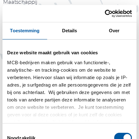
Maatschappij
Toestemming
Details
Over
Deze website maakt gebruik van cookies
Tags
MCB-bedrijven maken gebruik van functionele-,
analytische- en tracking-cookies om de website te
Elmar Hooijer
verbeteren. Hiervoor slaan wij informatie op zoals je IP-
adres, je surfgedrag en alle persoonsgegevens die je zelf
jubileum
bij ons achterlaat. Wij gebruiken deze gegevens om met
tools van andere partijen deze informatie te analyseren
Michael van Praag
om onze website te verbeteren. Je kunt toestemming
geven voor al deze cookies of je kunt zelf de cookies
instellen als je niet wilt dat wij bepaalde informatie delen.
Meer informatie over de cookies die wij bijhouden en de
Toestemmingsselectie
partijen waarmee wij samenwerken vind je in ons
Noodzakelijk