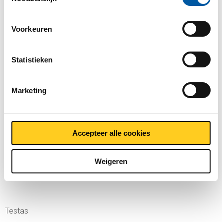
cookiebeleid. Bekijk
hier
ons beleid
Bedrijven
Voorkeuren
MCB
Statistieken
MCB Specials
Marketing
MCB Direct
Accepteer alle cookies
MetaalService
Weigeren
Testas