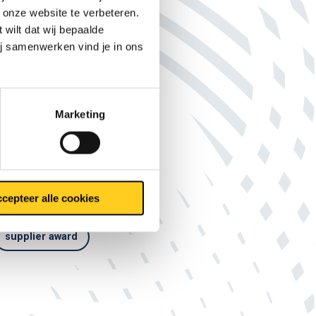
 onze website te verbeteren.
 wilt dat wij bepaalde
ij samenwerken vind je in ons
Marketing
Tags
cepteer alle cookies
Montan
supplier award