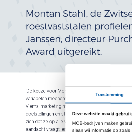
Montan Stahl, de Zwits
roestvaststalen profiel
Janssen, directeur Pur
Award uitgereikt.
‘De keuze voor Montan is gebaseerd op het levera
Toestemming
variabelen meenemen (zoals leverbetrouwbaarheid) m
Vlems, marketing manager bij MCB. ‘Montan laat zie
doelstellingen en strategie die we samen afgeste
Deze website maakt gebruik
zien dat ze op alle vlakken een betrouwbare partner 
MCB-bedrijven maken gebruik 
aandacht vraagt, en nieuwe zaken als EDI wordt do
slaan wij informatie op zoals