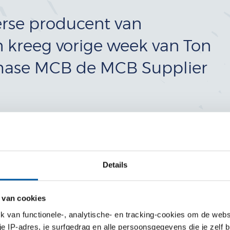
erse producent van
en kreeg vorige week van Ton
chase MCB de MCB Supplier
nciersbeoordelingsysteem van MCB, waarin we objectieve
Details
aar ook subjectieve zoals innovatie’, vertelt Edwin
n dat haar processen haarfijn aansluiten op de afspraken,
md hebben. Gedurende de afgelopen twee jaar laat Montan
 van cookies
zijn. Het is voor MCB een leverancier die nauwelijks
van functionele-, analytische- en tracking-cookies om de websi
or Montan slagvaardig opgepakt.’
 je IP-adres, je surfgedrag en alle persoonsgegevens die je zelf b