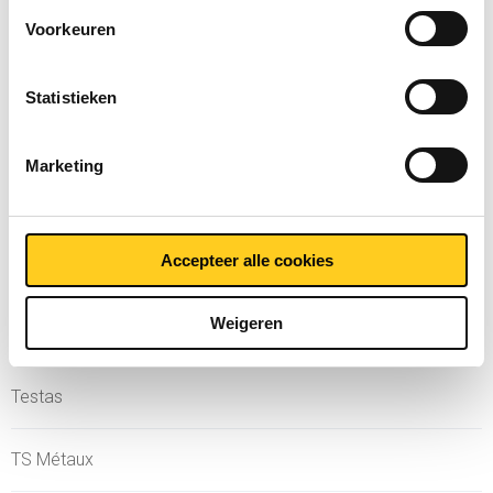
Voorkeuren
MCB
Statistieken
MCB Specials
Marketing
MCB Direct
MetaalService
Accepteer alle cookies
Weigeren
Testas
TS Métaux