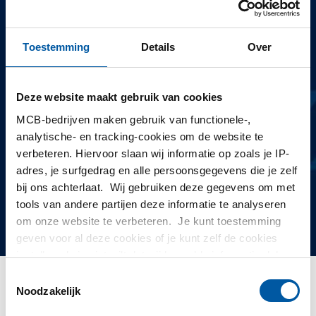
MCB zoekt mensen
Toestemming
Details
Over
die het beste uit
Deze website maakt gebruik van cookies
zichzelf willen halen!
MCB-bedrijven maken gebruik van functionele-,
analytische- en tracking-cookies om de website te
verbeteren. Hiervoor slaan wij informatie op zoals je IP-
adres, je surfgedrag en alle persoonsgegevens die je zelf
bij ons achterlaat. Wij gebruiken deze gegevens om met
Kom bij ons werken!
tools van andere partijen deze informatie te analyseren
om onze website te verbeteren. Je kunt toestemming
geven voor al deze cookies of je kunt zelf de cookies
instellen als je niet wilt dat wij bepaalde informatie delen.
Meer informatie over de cookies die wij bijhouden en de
Toestemmingsselectie
partijen waarmee wij samenwerken vind je in ons
Noodzakelijk
Bedrijven
cookiebeleid. Bekijk
hier
ons beleid