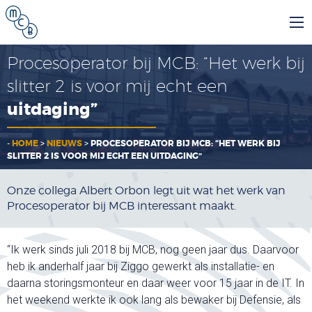
Procesoperator bij MCB: “Het werk bij
slitter 2 is voor mij echt een
uitdaging”
-
HOME
>
NIEUWS
>
PROCESOPERATOR BIJ MCB: “HET WERK BIJ
SLITTER 2 IS VOOR MIJ ECHT EEN UITDAGING”
Onze collega Albert Orbon legt uit wat het werk van
Procesoperator bij MCB interessant maakt.
“Ik werk sinds juli 2018 bij MCB, nog geen jaar dus. Daarvoor
heb ik anderhalf jaar bij Ziggo gewerkt als installatie- en
daarna storingsmonteur en daar weer voor 15 jaar in de IT. In
het weekend werkte ik ook lang als bewaker bij Defensie, als