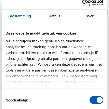
Toestemming
Details
Over
Deze website maakt gebruik van cookies
MCB-bedrijven maken gebruik van functionele-,
Tags
analytische- en tracking-cookies om de website te
verbeteren. Hiervoor slaan wij informatie op zoals je IP-
Saskia Bos
adres, je surfgedrag en alle persoonsgegevens die je zelf
bij ons achterlaat. Wij gebruiken deze gegevens om met
Yasmine van Weerdenburg-Binger
tools van andere partijen deze informatie te analyseren
om onze website te verbeteren. Je kunt toestemming
geven voor al deze cookies of je kunt zelf de cookies
instellen als je niet wilt dat wij bepaalde informatie delen.
Meer informatie over de cookies die wij bijhouden en de
Toestemmingsselectie
partijen waarmee wij samenwerken vind je in ons
Noodzakelijk
Bedrijven
cookiebeleid. Bekijk
hier
ons beleid