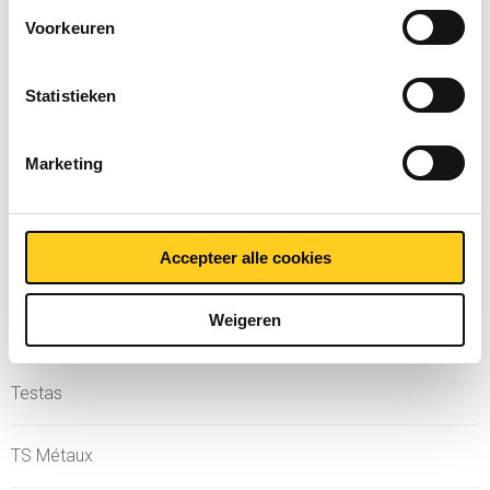
Voorkeuren
MCB
Statistieken
MCB Specials
Marketing
MCB Direct
MetaalService
Accepteer alle cookies
Weigeren
Testas
TS Métaux