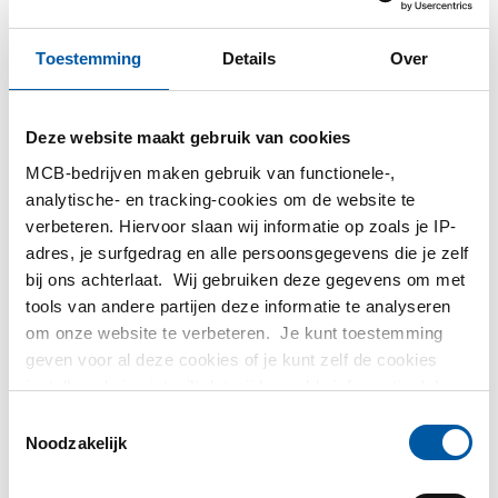
MCB
Toestemming
Details
Over
MCB Specials
Deze website maakt gebruik van cookies
MCB Direct
MCB-bedrijven maken gebruik van functionele-,
analytische- en tracking-cookies om de website te
MetaalService
verbeteren. Hiervoor slaan wij informatie op zoals je IP-
adres, je surfgedrag en alle persoonsgegevens die je zelf
bij ons achterlaat. Wij gebruiken deze gegevens om met
tools van andere partijen deze informatie te analyseren
om onze website te verbeteren. Je kunt toestemming
geven voor al deze cookies of je kunt zelf de cookies
Testas
instellen als je niet wilt dat wij bepaalde informatie delen.
Meer informatie over de cookies die wij bijhouden en de
Toestemmingsselectie
TS Métaux
partijen waarmee wij samenwerken vind je in ons
Noodzakelijk
cookiebeleid. Bekijk
hier
ons beleid
SAEY