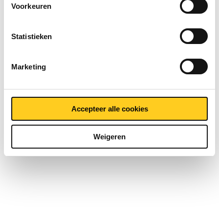
Voorkeuren
Statistieken
Marketing
Contact opnemen?
Accepteer alle cookies
Weigeren