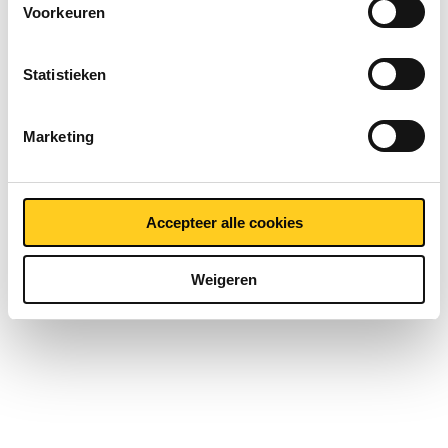
Voorkeuren
Statistieken
Marketing
Contact opnemen?
Accepteer alle cookies
Weigeren