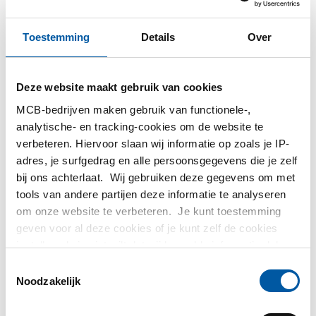
MCB
Toestemming
Details
Over
MCB Specials
Deze website maakt gebruik van cookies
MCB Direct
MCB-bedrijven maken gebruik van functionele-,
analytische- en tracking-cookies om de website te
MetaalService
verbeteren. Hiervoor slaan wij informatie op zoals je IP-
adres, je surfgedrag en alle persoonsgegevens die je zelf
bij ons achterlaat. Wij gebruiken deze gegevens om met
tools van andere partijen deze informatie te analyseren
om onze website te verbeteren. Je kunt toestemming
geven voor al deze cookies of je kunt zelf de cookies
Testas
instellen als je niet wilt dat wij bepaalde informatie delen.
Meer informatie over de cookies die wij bijhouden en de
Toestemmingsselectie
TS Métaux
partijen waarmee wij samenwerken vind je in ons
Noodzakelijk
cookiebeleid. Bekijk
hier
ons beleid
SAEY