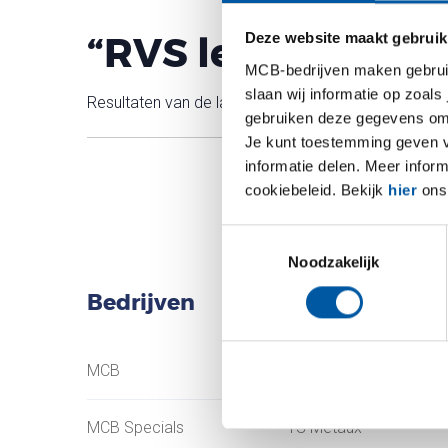
“RVS leidingwerk 
Deze website maakt gebruik
MCB-bedrijven maken gebruik 
slaan wij informatie op zoals
Resultaten van de laatste meting.
gebruiken deze gegevens om 
Je kunt toestemming geven voo
informatie delen. Meer infor
cookiebeleid. Bekijk
hier
ons 
Toestemmingsselectie
Noodzakelijk
Bedrijven
MCB
Testas
MCB Specials
TS Métaux