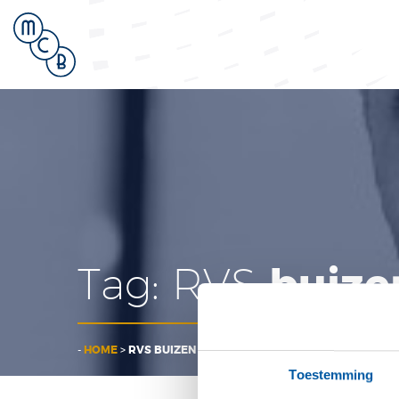
buize
Tag:
RVS
-
HOME
>
RVS BUIZEN
Toestemming