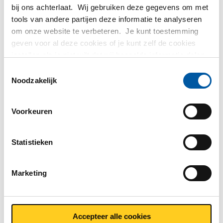
bij ons achterlaat. Wij gebruiken deze gegevens om met
tools van andere partijen deze informatie te analyseren
MCB Specials
om onze website te verbeteren. Je kunt toestemming
geven voor al deze cookies of je kunt zelf de cookies
MCB Direct
instellen als je niet wilt dat wij bepaalde informatie delen.
Meer informatie over de cookies die wij bijhouden en de
Toestemmingsselectie
partijen waarmee wij samenwerken vind je in ons
Noodzakelijk
MetaalService
cookiebeleid. Bekijk
hier
ons beleid
Voorkeuren
Statistieken
Testas
Marketing
TS Métaux
SAEY
Accepteer alle cookies