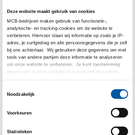
MetaalService
Deze website maakt gebruik van cookies
MCB-bedrijven maken gebruik van functionele-,
analytische- en tracking-cookies om de website te
verbeteren. Hiervoor slaan wij informatie op zoals je IP-
adres, je surfgedrag en alle persoonsgegevens die je zelf
Testas
bij ons achterlaat. Wij gebruiken deze gegevens om met
tools van andere partijen deze informatie te analyseren
om onze website te verbeteren. Je kunt toestemming
TS Métaux
geven voor al deze cookies of je kunt zelf de cookies
instellen als je niet wilt dat wij bepaalde informatie delen.
SAEY
Meer informatie over de cookies die wij bijhouden en de
Toestemmingsselectie
partijen waarmee wij samenwerken vind je in ons
Noodzakelijk
cookiebeleid. Bekijk
hier
ons beleid
Voorkeuren
Contact opnemen?
Statistieken