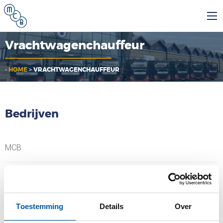
Vrachtwagenchauffeur
-
HOME
>
VRACHTWAGENCHAUFFEUR
Bedrijven
MCB
MCB Specials
MCB Direct
Toestemming
Details
Over