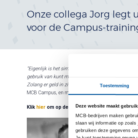
Onze collega Jorg legt 
voor de Campus-training
“Eigenlijk is het simpel: de stichting OOM heeft een
gebruik van kunt maken als je bij hen bent aangeslo
Zolang er geld in zit mag je er gebruik van maken.”
Toestemming
MCB Campus, en merkt regelmatig dat de subsidiemog
Deze website maakt gebruik
Klik
hier
om op de website van MCB verder te l
MCB-bedrijven maken gebruik 
slaan wij informatie op zoals
gebruiken deze gegevens om 
Je kunt toestemming geven voo