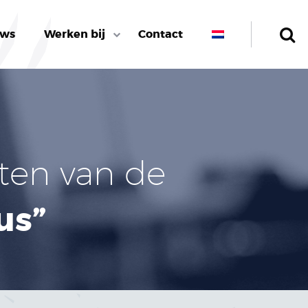
uws
Werken bij
Contact
ten van de
us”