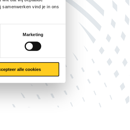
ij samenwerken vind je in ons
Tags
Marketing
Jorg Eichhorn
MCB Campus
cepteer alle cookies
OOM-subsidie