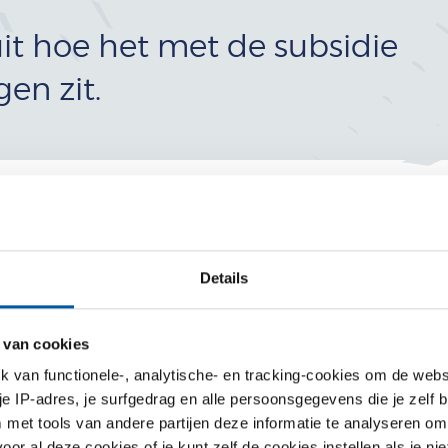
uit hoe het met de subsidie
en zit.
 subsidiepotje dat elk jaar wordt aangevuld, en waar je
ten. En dat geldt volgens mij voor alle Metaalunieleden.
Jorg Eichhorn is actief verkoper van de trainingen van de
Details
elijkheden niet bekend zijn. Jorg legt het uit.
 van cookies
ezen
van functionele-, analytische- en tracking-cookies om de websi
 je IP-adres, je surfgedrag en alle persoonsgegevens die je zelf b
met tools van andere partijen deze informatie te analyseren om
r al deze cookies of je kunt zelf de cookies instellen als je niet