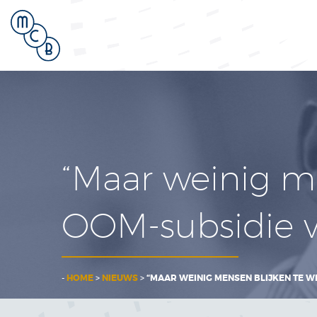
“Maar weinig m
OOM-subsidie 
-
HOME
>
NIEUWS
>
“MAAR WEINIG MENSEN BLIJKEN TE W