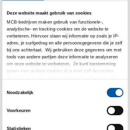
MetaalService
Deze website maakt gebruik van cookies
MCB-bedrijven maken gebruik van functionele-,
analytische- en tracking-cookies om de website te
verbeteren. Hiervoor slaan wij informatie op zoals je IP-
adres, je surfgedrag en alle persoonsgegevens die je zelf
bij ons achterlaat. Wij gebruiken deze gegevens om met
Testas
tools van andere partijen deze informatie te analyseren
om onze website te verbeteren. Je kunt toestemming
TS Métaux
geven voor al deze cookies of je kunt zelf de cookies
instellen als je niet wilt dat wij bepaalde informatie delen.
SAEY
Meer informatie over de cookies die wij bijhouden en de
Toestemmingsselectie
partijen waarmee wij samenwerken vind je in ons
Noodzakelijk
cookiebeleid. Bekijk
hier
ons beleid
Voorkeuren
Contact opnemen?
Statistieken