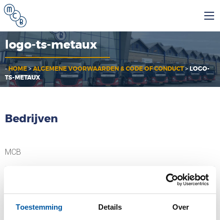
logo-ts-metaux
-
HOME
>
ALGEMENE VOORWAARDEN & CODE OF CONDUCT
>
LOGO-
TS-METAUX
Bedrijven
MCB
MCB Specials
Toestemming
Details
Over
MCB Direct