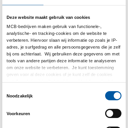
MCB Direct
Deze website maakt gebruik van cookies
MetaalService
MCB-bedrijven maken gebruik van functionele-,
analytische- en tracking-cookies om de website te
verbeteren. Hiervoor slaan wij informatie op zoals je IP-
adres, je surfgedrag en alle persoonsgegevens die je zelf
bij ons achterlaat. Wij gebruiken deze gegevens om met
Testas
tools van andere partijen deze informatie te analyseren
om onze website te verbeteren. Je kunt toestemming
geven voor al deze cookies of je kunt zelf de cookies
TS Métaux
instellen als je niet wilt dat wij bepaalde informatie delen.
Meer informatie over de cookies die wij bijhouden en de
Toestemmingsselectie
SAEY
partijen waarmee wij samenwerken vind je in ons
Noodzakelijk
cookiebeleid. Bekijk
hier
ons beleid
Voorkeuren