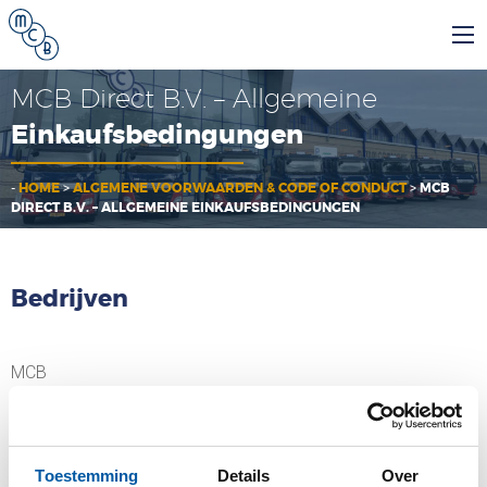
MCB Direct B.V. – Allgemeine
Einkaufsbedingungen
-
HOME
>
ALGEMENE VOORWAARDEN & CODE OF CONDUCT
>
MCB
DIRECT B.V. – ALLGEMEINE EINKAUFSBEDINGUNGEN
Bedrijven
MCB
MCB Specials
Toestemming
Details
Over