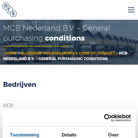
MCB Nederland B.V. – General
purchasing
conditions
-
HOME
>
ALGEMENE VOORWAARDEN & CODE OF CONDUCT
>
MCB
NEDERLAND B.V. – GENERAL PURCHASING CONDITIONS
Bedrijven
MCB
MCB Specials
Toestemming
Details
Over