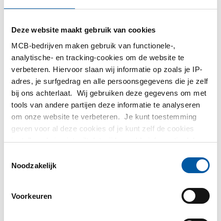
MCB Direct
Deze website maakt gebruik van cookies
MetaalService
MCB-bedrijven maken gebruik van functionele-,
analytische- en tracking-cookies om de website te
verbeteren. Hiervoor slaan wij informatie op zoals je IP-
adres, je surfgedrag en alle persoonsgegevens die je zelf
bij ons achterlaat. Wij gebruiken deze gegevens om met
Testas
tools van andere partijen deze informatie te analyseren
om onze website te verbeteren. Je kunt toestemming
geven voor al deze cookies of je kunt zelf de cookies
TS Métaux
instellen als je niet wilt dat wij bepaalde informatie delen.
Meer informatie over de cookies die wij bijhouden en de
Toestemmingsselectie
SAEY
partijen waarmee wij samenwerken vind je in ons
Noodzakelijk
cookiebeleid. Bekijk
hier
ons beleid
Voorkeuren