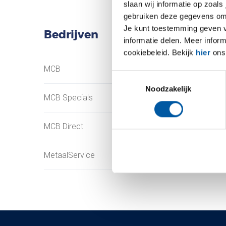
slaan wij informatie op zoals
gebruiken deze gegevens om 
Je kunt toestemming geven voo
Bedrijven
informatie delen. Meer infor
cookiebeleid. Bekijk
hier
ons 
MCB
Testas
Toestemmingsselectie
Noodzakelijk
MCB Specials
TS Métaux
MCB Direct
SAEY
MetaalService