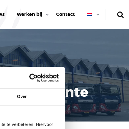
ws
Werken bij
Contact
vente
ales de
Over
te te verbeteren. Hiervoor