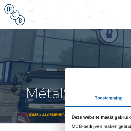
MétalService N
Toestemming
-
HOME
>
ALGEMENE VOORWAARDEN & CODE OF CONDUC
Deze website maakt gebruik
MCB-bedrijven maken gebruik 