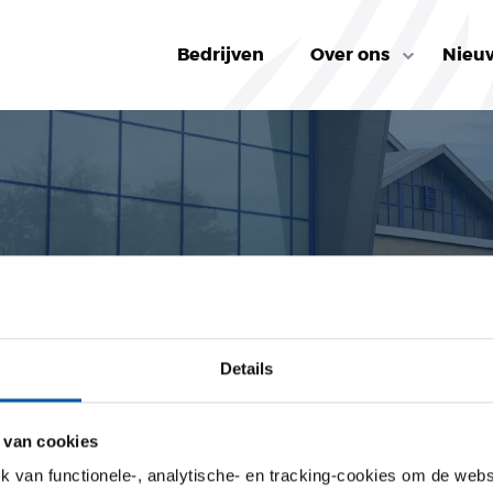
Bedrijven
Over ons
Nieu
V- Conditions géner
Details
T
>
MÉTALSERVICE NV- CONDITIONS GÉNERALES DE VENTE
 van cookies
van functionele-, analytische- en tracking-cookies om de websi