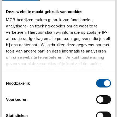
MetaalService
Deze website maakt gebruik van cookies
MCB-bedrijven maken gebruik van functionele-,
analytische- en tracking-cookies om de website te
verbeteren. Hiervoor slaan wij informatie op zoals je IP-
adres, je surfgedrag en alle persoonsgegevens die je zelf
bij ons achterlaat. Wij gebruiken deze gegevens om met
Testas
tools van andere partijen deze informatie te analyseren
om onze website te verbeteren. Je kunt toestemming
TS Métaux
geven voor al deze cookies of je kunt zelf de cookies
instellen als je niet wilt dat wij bepaalde informatie delen.
SAEY
Meer informatie over de cookies die wij bijhouden en de
Toestemmingsselectie
partijen waarmee wij samenwerken vind je in ons
Noodzakelijk
cookiebeleid. Bekijk
hier
ons beleid
Voorkeuren
Contact opnemen?
Statistieken