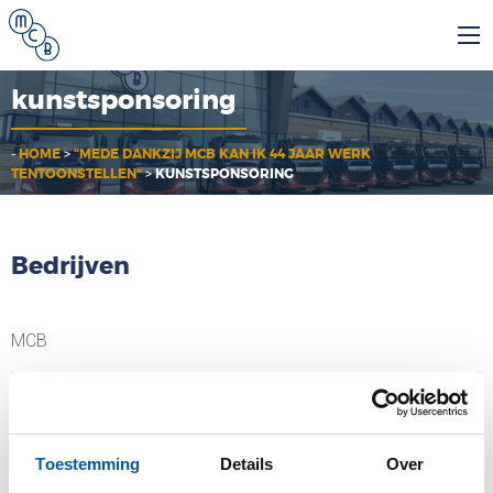
kunstsponsoring
-
HOME
>
“MEDE DANKZIJ MCB KAN IK 44 JAAR WERK
TENTOONSTELLEN”
>
KUNSTSPONSORING
Bedrijven
MCB
MCB Specials
Toestemming
Details
Over
MCB Direct