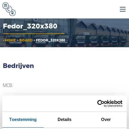
Fedor_320x380
-
HOME
>
BOARD
>
FEDOR_320X380
Bedrijven
MCB
MCB Specials
MCB Direct
Toestemming
Details
Over