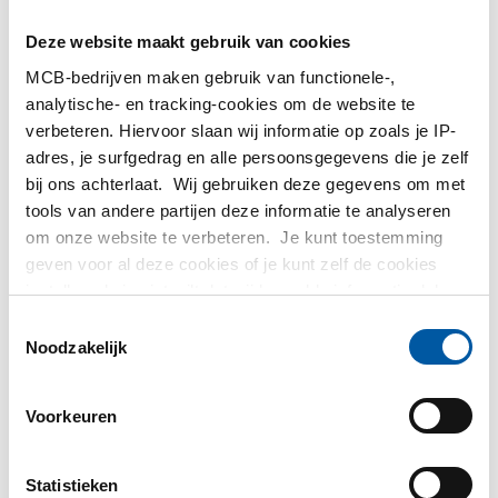
MetaalService
Deze website maakt gebruik van cookies
MCB-bedrijven maken gebruik van functionele-,
analytische- en tracking-cookies om de website te
verbeteren. Hiervoor slaan wij informatie op zoals je IP-
adres, je surfgedrag en alle persoonsgegevens die je zelf
Testas
bij ons achterlaat. Wij gebruiken deze gegevens om met
tools van andere partijen deze informatie te analyseren
om onze website te verbeteren. Je kunt toestemming
TS Métaux
geven voor al deze cookies of je kunt zelf de cookies
instellen als je niet wilt dat wij bepaalde informatie delen.
SAEY
Meer informatie over de cookies die wij bijhouden en de
Toestemmingsselectie
partijen waarmee wij samenwerken vind je in ons
Noodzakelijk
cookiebeleid. Bekijk
hier
ons beleid
Voorkeuren
Contact opnemen?
Statistieken