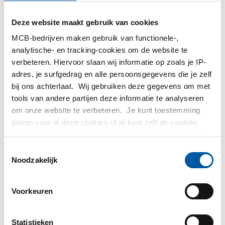
MetaalService
Deze website maakt gebruik van cookies
MCB-bedrijven maken gebruik van functionele-,
analytische- en tracking-cookies om de website te
verbeteren. Hiervoor slaan wij informatie op zoals je IP-
adres, je surfgedrag en alle persoonsgegevens die je zelf
bij ons achterlaat. Wij gebruiken deze gegevens om met
Testas
tools van andere partijen deze informatie te analyseren
om onze website te verbeteren. Je kunt toestemming
TS Métaux
geven voor al deze cookies of je kunt zelf de cookies
instellen als je niet wilt dat wij bepaalde informatie delen.
SAEY
Meer informatie over de cookies die wij bijhouden en de
Toestemmingsselectie
partijen waarmee wij samenwerken vind je in ons
Noodzakelijk
cookiebeleid. Bekijk
hier
ons beleid
Voorkeuren
Contact opnemen?
Statistieken