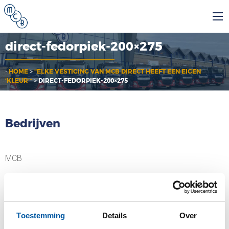
direct-fedorpiek-200×275
-
HOME
>
“ELKE VESTIGING VAN MCB DIRECT HEEFT EEN EIGEN
‘KLEUR’”
>
DIRECT-FEDORPIEK-200×275
Bedrijven
MCB
MCB Specials
Toestemming
Details
Over
MCB Direct