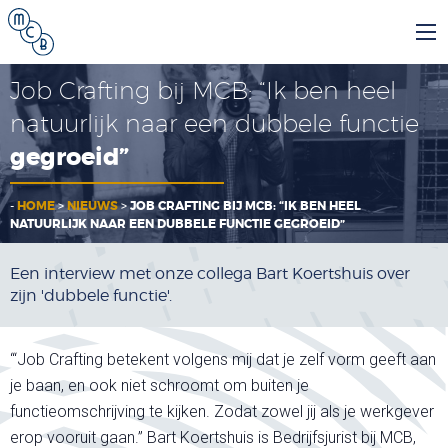
Job Crafting bij MCB: “Ik ben heel
natuurlijk naar een dubbele functie
gegroeid”
-
HOME
>
NIEUWS
>
JOB CRAFTING BIJ MCB: “IK BEN HEEL
NATUURLIJK NAAR EEN DUBBELE FUNCTIE GEGROEID”
Een interview met onze collega Bart Koertshuis over
zijn 'dubbele functie'.
“‘Job Crafting betekent volgens mij dat je zelf vorm geeft aan
je baan, en ook niet schroomt om buiten je
functieomschrijving te kijken. Zodat zowel jij als je werkgever
erop vooruit gaan.” Bart Koertshuis is Bedrijfsjurist bij MCB,