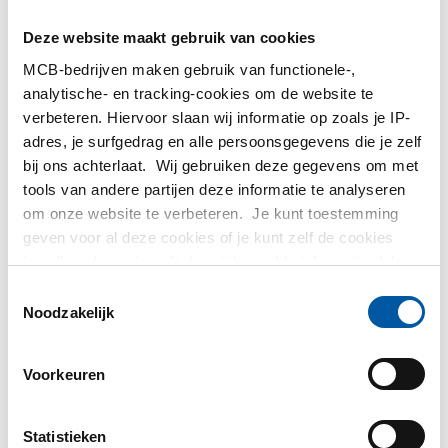
MetaalService
Deze website maakt gebruik van cookies
MCB-bedrijven maken gebruik van functionele-,
analytische- en tracking-cookies om de website te
verbeteren. Hiervoor slaan wij informatie op zoals je IP-
adres, je surfgedrag en alle persoonsgegevens die je zelf
Testas
bij ons achterlaat. Wij gebruiken deze gegevens om met
tools van andere partijen deze informatie te analyseren
om onze website te verbeteren. Je kunt toestemming
TS Métaux
geven voor al deze cookies of je kunt zelf de cookies
instellen als je niet wilt dat wij bepaalde informatie delen.
SAEY
Meer informatie over de cookies die wij bijhouden en de
Toestemmingsselectie
partijen waarmee wij samenwerken vind je in ons
Noodzakelijk
cookiebeleid. Bekijk
hier
ons beleid
Voorkeuren
Contact opnemen?
Statistieken