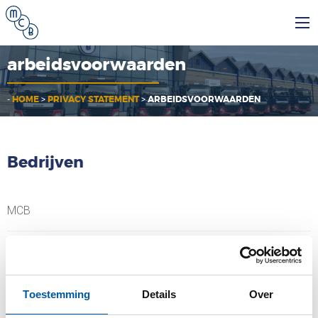
arbeidsvoorwaarden
-
HOME
>
PRIVACY STATEMENT
>
ARBEIDSVOORWAARDEN
Bedrijven
MCB
MCB Specials
MCB Direct
Toestemming
Details
Over