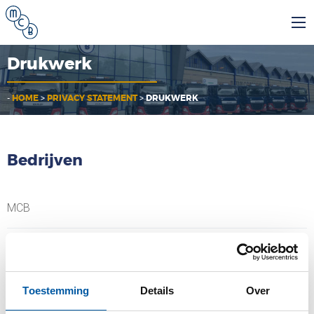
Drukwerk
-
HOME
>
PRIVACY STATEMENT
>
DRUKWERK
Bedrijven
MCB
MCB Specials
MCB Direct
Toestemming
Details
Over