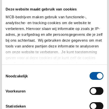
MetaalService
Deze website maakt gebruik van cookies
MCB-bedrijven maken gebruik van functionele-,
analytische- en tracking-cookies om de website te
verbeteren. Hiervoor slaan wij informatie op zoals je IP-
adres, je surfgedrag en alle persoonsgegevens die je zelf
Testas
bij ons achterlaat. Wij gebruiken deze gegevens om met
tools van andere partijen deze informatie te analyseren
om onze website te verbeteren. Je kunt toestemming
TS Métaux
geven voor al deze cookies of je kunt zelf de cookies
instellen als je niet wilt dat wij bepaalde informatie delen.
SAEY
Meer informatie over de cookies die wij bijhouden en de
Toestemmingsselectie
partijen waarmee wij samenwerken vind je in ons
Noodzakelijk
cookiebeleid. Bekijk
hier
ons beleid
Voorkeuren
Contact opnemen?
Statistieken