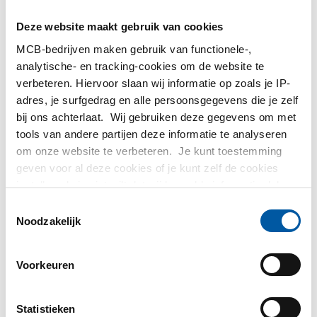
MetaalService
Deze website maakt gebruik van cookies
MCB-bedrijven maken gebruik van functionele-,
analytische- en tracking-cookies om de website te
verbeteren. Hiervoor slaan wij informatie op zoals je IP-
adres, je surfgedrag en alle persoonsgegevens die je zelf
Testas
bij ons achterlaat. Wij gebruiken deze gegevens om met
tools van andere partijen deze informatie te analyseren
om onze website te verbeteren. Je kunt toestemming
TS Métaux
geven voor al deze cookies of je kunt zelf de cookies
instellen als je niet wilt dat wij bepaalde informatie delen.
SAEY
Meer informatie over de cookies die wij bijhouden en de
Toestemmingsselectie
partijen waarmee wij samenwerken vind je in ons
Noodzakelijk
cookiebeleid. Bekijk
hier
ons beleid
Voorkeuren
Contact opnemen?
Statistieken