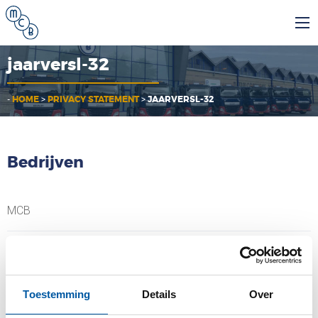
jaarversl-32
-
HOME
>
PRIVACY STATEMENT
>
JAARVERSL-32
Bedrijven
MCB
MCB Specials
MCB Direct
Toestemming
Details
Over