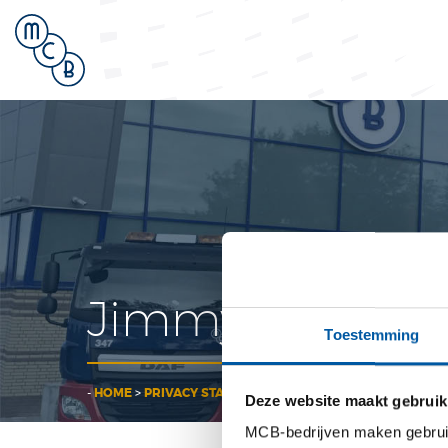
fo
Jimmy blog
Toestemming
-
HOME
>
PRIVACY STATEMENT
>
JIMMY BLOG FOTO
Deze website maakt gebruik
MCB-bedrijven maken gebruik 