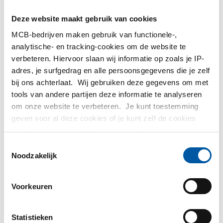
MetaalService
Deze website maakt gebruik van cookies
MCB-bedrijven maken gebruik van functionele-,
analytische- en tracking-cookies om de website te
verbeteren. Hiervoor slaan wij informatie op zoals je IP-
adres, je surfgedrag en alle persoonsgegevens die je zelf
Testas
bij ons achterlaat. Wij gebruiken deze gegevens om met
tools van andere partijen deze informatie te analyseren
om onze website te verbeteren. Je kunt toestemming
TS Métaux
geven voor al deze cookies of je kunt zelf de cookies
instellen als je niet wilt dat wij bepaalde informatie delen.
SAEY
Meer informatie over de cookies die wij bijhouden en de
Toestemmingsselectie
partijen waarmee wij samenwerken vind je in ons
Noodzakelijk
cookiebeleid. Bekijk
hier
ons beleid
Voorkeuren
Contact opnemen?
Statistieken