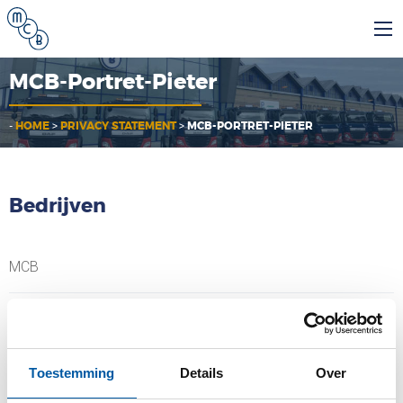
MCB-Portret-Pieter
-
HOME
>
PRIVACY STATEMENT
>
MCB-PORTRET-PIETER
Bedrijven
MCB
MCB Specials
MCB Direct
Toestemming
Details
Over