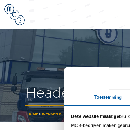
Testas
Header
Toestemming
-
HOME
>
WERKEN BIJ TESTAS
>
HEADER TESTAS2
Deze website maakt gebruik
MCB-bedrijven maken gebruik 