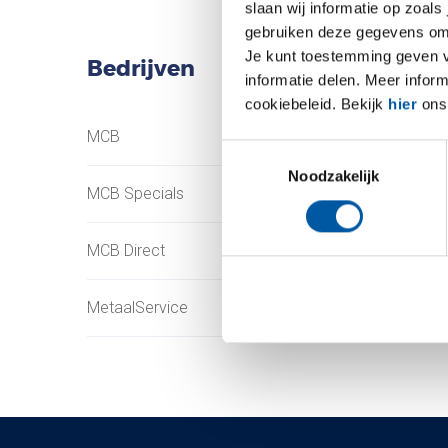
slaan wij informatie op zoals
gebruiken deze gegevens om 
Je kunt toestemming geven voo
Bedrijven
informatie delen. Meer infor
cookiebeleid. Bekijk
hier
ons 
MCB
Testas
Toestemmingsselectie
Noodzakelijk
MCB Specials
TS Métaux
MCB Direct
SAEY
MetaalService