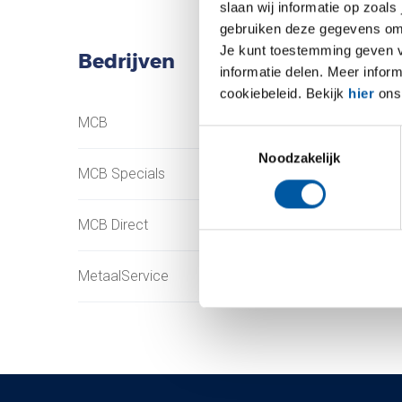
slaan wij informatie op zoals
gebruiken deze gegevens om 
Je kunt toestemming geven voo
Bedrijven
informatie delen. Meer infor
cookiebeleid. Bekijk
hier
ons 
MCB
Testas
Toestemmingsselectie
Noodzakelijk
MCB Specials
TS Métaux
MCB Direct
SAEY
MetaalService