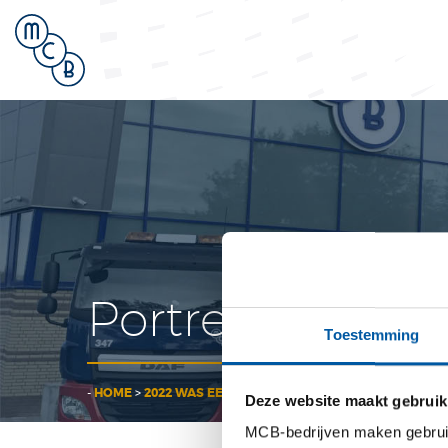
inte
Portretten
Toestemming
-
HOME
>
2022 WAS EEN JAAR VAN UITERSTEN
>
PORTRETT
Deze website maakt gebruik
MCB-bedrijven maken gebruik 