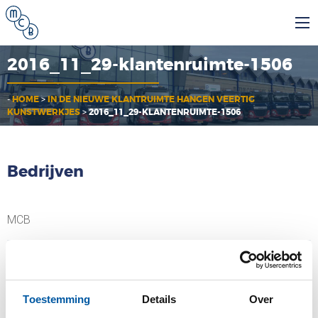
2016_11_29-klantenruimte-1506
-
HOME
>
IN DE NIEUWE KLANTRUIMTE HANGEN VEERTIG
KUNSTWERKJES
>
2016_11_29-KLANTENRUIMTE-1506
Bedrijven
MCB
MCB Specials
Toestemming
Details
Over
MCB Direct