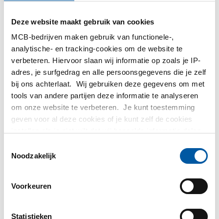
MetaalService
Deze website maakt gebruik van cookies
MCB-bedrijven maken gebruik van functionele-,
analytische- en tracking-cookies om de website te
verbeteren. Hiervoor slaan wij informatie op zoals je IP-
adres, je surfgedrag en alle persoonsgegevens die je zelf
bij ons achterlaat. Wij gebruiken deze gegevens om met
Testas
tools van andere partijen deze informatie te analyseren
om onze website te verbeteren. Je kunt toestemming
TS Métaux
geven voor al deze cookies of je kunt zelf de cookies
instellen als je niet wilt dat wij bepaalde informatie delen.
SAEY
Meer informatie over de cookies die wij bijhouden en de
Toestemmingsselectie
partijen waarmee wij samenwerken vind je in ons
Noodzakelijk
cookiebeleid. Bekijk
hier
ons beleid
Voorkeuren
Contact opnemen?
Statistieken