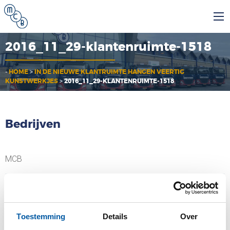
2016_11_29-klantenruimte-1518
-
HOME
>
IN DE NIEUWE KLANTRUIMTE HANGEN VEERTIG
KUNSTWERKJES
>
2016_11_29-KLANTENRUIMTE-1518
Bedrijven
MCB
MCB Specials
Toestemming
Details
Over
MCB Direct