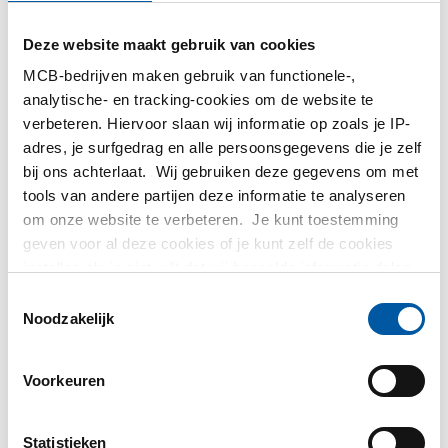
MetaalService
Deze website maakt gebruik van cookies
MCB-bedrijven maken gebruik van functionele-,
analytische- en tracking-cookies om de website te
verbeteren. Hiervoor slaan wij informatie op zoals je IP-
adres, je surfgedrag en alle persoonsgegevens die je zelf
bij ons achterlaat. Wij gebruiken deze gegevens om met
Testas
tools van andere partijen deze informatie te analyseren
om onze website te verbeteren. Je kunt toestemming
TS Métaux
geven voor al deze cookies of je kunt zelf de cookies
instellen als je niet wilt dat wij bepaalde informatie delen.
SAEY
Meer informatie over de cookies die wij bijhouden en de
Toestemmingsselectie
partijen waarmee wij samenwerken vind je in ons
Noodzakelijk
cookiebeleid. Bekijk
hier
ons beleid
Voorkeuren
Contact opnemen?
Statistieken