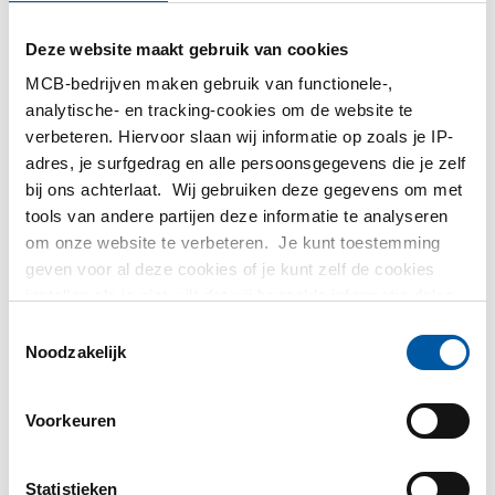
MetaalService
Deze website maakt gebruik van cookies
MCB-bedrijven maken gebruik van functionele-,
analytische- en tracking-cookies om de website te
verbeteren. Hiervoor slaan wij informatie op zoals je IP-
adres, je surfgedrag en alle persoonsgegevens die je zelf
bij ons achterlaat. Wij gebruiken deze gegevens om met
Testas
tools van andere partijen deze informatie te analyseren
om onze website te verbeteren. Je kunt toestemming
TS Métaux
geven voor al deze cookies of je kunt zelf de cookies
instellen als je niet wilt dat wij bepaalde informatie delen.
SAEY
Meer informatie over de cookies die wij bijhouden en de
Toestemmingsselectie
partijen waarmee wij samenwerken vind je in ons
Noodzakelijk
cookiebeleid. Bekijk
hier
ons beleid
Voorkeuren
Contact opnemen?
Statistieken