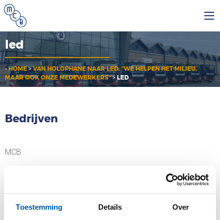
led
-
HOME
>
VAN HOLOPHANE NAAR LED: “WE HELPEN HET MILIEU,
MAAR OOK ONZE MEDEWERKERS”
>
LED
Bedrijven
MCB
MCB Specials
Toestemming
Details
Over
MCB Direct